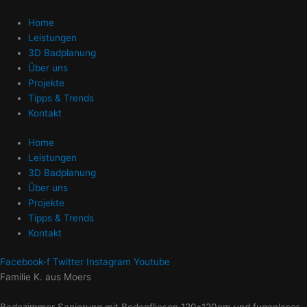
Zum
Inhalt
Home
springen
Leistungen
3D Badplanung
Über uns
Projekte
Tipps & Trends
Kontakt
Home
Leistungen
3D Badplanung
Über uns
Projekte
Tipps & Trends
Kontakt
Facebook-f
Twitter
Instagram
Youtube
Familie K. aus Moers
Badezimmer Sanierung mit Bodenfliesen 120*120cm und fugenloser